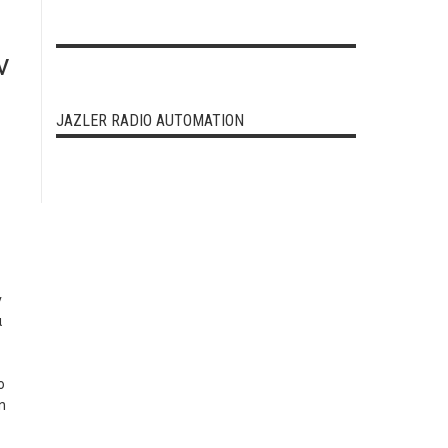
ν
JAZLER RADIO AUTOMATION
ν
α
ο
n