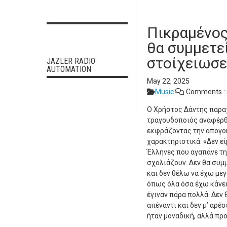
Πικραμένος 
θα συμμετεί
στοίχειωσε
JAZLER RADIO
AUTOMATION
May 22, 2025
Music
Comments :
Ο Χρήστος Δάντης παρα
τραγουδοποιός αναφέρθη
εκφράζοντας την απογο
χαρακτηριστικά: «Δεν εί
Έλληνες που αγαπάνε την
σχολιάζουν. Δεν θα συμμ
και δεν θέλω να έχω με
όπως όλα όσα έχω κάνει
έγιναν πάρα πολλά. Δεν 
απέναντι και δεν μ’ αρέσ
ήταν μοναδική, αλλά πρ