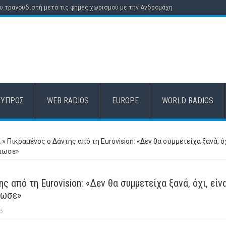
ου τραγουδιστή μετά τις φήμες χωρισμού με την Ανδρομάχη
ΚΎΠΡΟΣ
WEB RADIOS
EUROPE
WORLD RADIOS
α
»
Πικραμένος ο Δάντης από τη Eurovision: «Δεν θα συμμετείχα ξανά, όχ
ειωσε»
 από τη Eurovision: «Δεν θα συμμετείχα ξανά, όχι, είν
ιωσε»
25