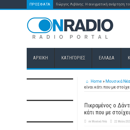
ΠΡΌΣΦΑΤΑ
Γιώργος Λιβάνης: Η αινιγματική ανάρτηση τ
ΑΡΧΙΚΉ
ΚΑΤΗΓΟΡΊΕΣ
ΕΛΛΆΔΑ
Home
»
Μουσικά Νέ
είναι κάτι που με στοίχ
Πικραμένος ο Δάντης
κάτι που με στοίχε
σε
Μουσικά Νέα
22 Μαΐου 20