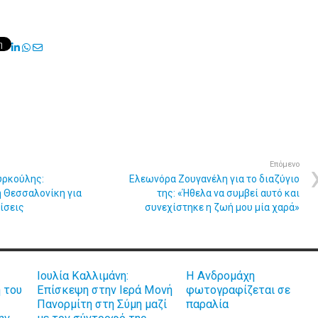
LinkedIn
Whatsapp
Share
via
Email
Επόμενο
υρκούλης:
Ελεωνόρα Ζουγανέλη για το διαζύγιο
η Θεσσαλονίκη για
της: «Ήθελα να συμβεί αυτό και
ίσεις
συνεχίστηκε η ζωή μου μία χαρά»
Ιουλία Καλλιμάνη:
Η Ανδρομάχη
 του
Επίσκεψη στην Ιερά Μονή
φωτογραφίζεται σε
ς
Πανορμίτη στη Σύμη μαζί
παραλία