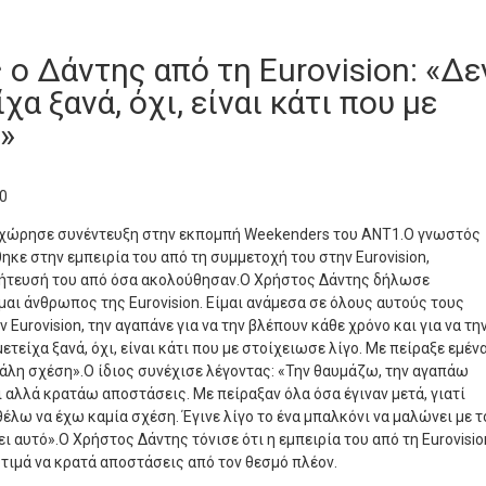
ο Δάντης από τη Eurovision: «Δε
χα ξανά, όχι, είναι κάτι που με
»
0
χώρησε συνέντευξη στην εκπομπή Weekenders του ΑΝΤ1.Ο γνωστός
κε στην εμπειρία του από τη συμμετοχή του στην Eurovision,
ήτευσή του από όσα ακολούθησαν.Ο Χρήστος Δάντης δήλωσε
μαι άνθρωπος της Eurovision. Είμαι ανάμεσα σε όλους αυτούς τους
 Eurovision, την αγαπάνε για να την βλέπουν κάθε χρόνο και για να τη
ετείχα ξανά, όχι, είναι κάτι που με στοίχειωσε λίγο. Με πείραξε εμέν
γάλη σχέση».Ο ίδιος συνέχισε λέγοντας: «Την θαυμάζω, την αγαπάω
 αλλά κρατάω αποστάσεις. Με πείραξαν όλα όσα έγιναν μετά, γιατί
θέλω να έχω καμία σχέση. Έγινε λίγο το ένα μπαλκόνι να μαλώνει με τ
ει αυτό».Ο Χρήστος Δάντης τόνισε ότι η εμπειρία του από τη Eurovisio
οτιμά να κρατά αποστάσεις από τον θεσμό πλέον.