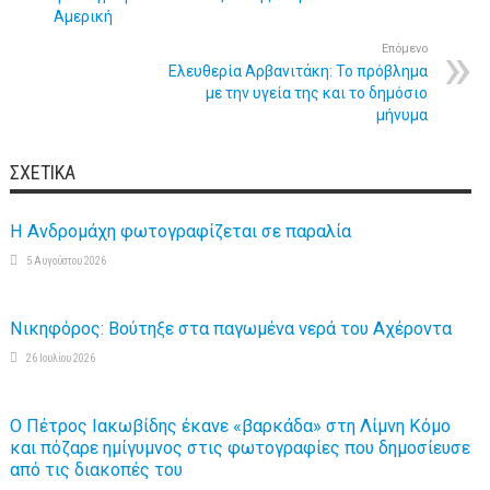
Αμερική
Επόμενο
Ελευθερία Αρβανιτάκη: To πρόβλημα
με την υγεία της και το δημόσιο
μήνυμα
ΣΧΕΤΙΚΆ
Η Ανδρομάχη φωτογραφίζεται σε παραλία
5 Αυγούστου 2026
Νικηφόρος: Βούτηξε στα παγωμένα νερά του Αχέροντα
26 Ιουλίου 2026
Ο Πέτρος Ιακωβίδης έκανε «βαρκάδα» στη Λίμνη Κόμο
και πόζαρε ημίγυμνος στις φωτογραφίες που δημοσίευσε
από τις διακοπές του