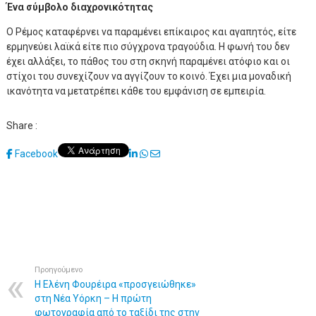
Ένα σύμβολο διαχρονικότητας
Ο Ρέμος καταφέρνει να παραμένει επίκαιρος και αγαπητός, είτε
ερμηνεύει λαϊκά είτε πιο σύγχρονα τραγούδια. Η φωνή του δεν
έχει αλλάξει, το πάθος του στη σκηνή παραμένει ατόφιο και οι
στίχοι του συνεχίζουν να αγγίζουν το κοινό. Έχει μια μοναδική
ικανότητα να μετατρέπει κάθε του εμφάνιση σε εμπειρία.
Share :
LinkedIn
Whatsapp
Share
Facebook
via
Email
Προηγούμενο
Η Ελένη Φουρέιρα «προσγειώθηκε»
στη Νέα Υόρκη – Η πρώτη
φωτογραφία από το ταξίδι της στην