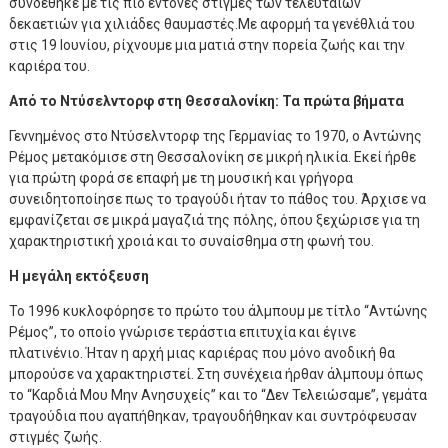
συνδέθηκε με τις πιο έντονες στιγμές των τελευταίων
δεκαετιών για χιλιάδες θαυμαστές.Με αφορμή τα γενέθλιά του
στις 19 Ιουνίου, ρίχνουμε μια ματιά στην πορεία ζωής και την
καριέρα του.
Από το Ντύσελντορφ στη Θεσσαλονίκη: Τα πρώτα βήματα
Γεννημένος στο Ντύσελντορφ της Γερμανίας το 1970, ο Αντώνης
Ρέμος μετακόμισε στη Θεσσαλονίκη σε μικρή ηλικία. Εκεί ήρθε
για πρώτη φορά σε επαφή με τη μουσική και γρήγορα
συνειδητοποίησε πως το τραγούδι ήταν το πάθος του. Άρχισε να
εμφανίζεται σε μικρά μαγαζιά της πόλης, όπου ξεχώρισε για τη
χαρακτηριστική χροιά και το συναίσθημα στη φωνή του.
Η μεγάλη εκτόξευση
Το 1996 κυκλοφόρησε το πρώτο του άλμπουμ με τίτλο “Αντώνης
Ρέμος”, το οποίο γνώρισε τεράστια επιτυχία και έγινε
πλατινένιο. Ήταν η αρχή μιας καριέρας που μόνο ανοδική θα
μπορούσε να χαρακτηριστεί. Στη συνέχεια ήρθαν άλμπουμ όπως
το “Καρδιά Μου Μην Ανησυχείς” και το “Δεν Τελειώσαμε”, γεμάτα
τραγούδια που αγαπήθηκαν, τραγουδήθηκαν και συντρόφευσαν
στιγμές ζωής.