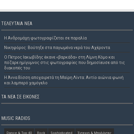
ΤΕΛΕΥΤΑΊΑ ΝΈΑ
Η Ανδρομάχη φωτογραφίζεται σε παραλία
Νικηφόρος: Βούτηξε στα παγωμένα νερά του Αχέροντα
Ο Πέτρος Ιακωβίδης έκανε «βαρκάδα» στη Λίμνη Κόμο και
πόζαρε ημίγυμνος στις φωτογραφίες που δημοσίευσε από τις
διακοπές του
Η Άννα Βίσση αποχαιρετά τη Μαίρη Λίντα: Αντίο αιώνια φωνή
και λαμπερό χαμόγελο
ΤΑ ΝΈΑ ΣΕ ΕΙΚΌΝΕΣ
MUSIC RADIOS
Dance & Top 40
Rock
Sophisticated
Έντεχνη & Μπαλάντες