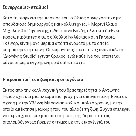
Συνεργασίες-σταθμοί
Κατά τη διάρκεια της πορείας του, ο Ρέμος συνεργάστηκε με
σπουδαίους δημιουργούς και καλλιτέχνες. Η Μαρινέλλα, ο
Μιχάλης Χατζηγιάννης, η Δέσποινα Βανδή, αλλά και διεθνείς
προσωπικότητες όπως ο Χούλιο Ιγκλέσιας και η Γκλόρια
Γκέινορ, είναι μόνο μερικά από τα ονόματα με τα οποία
μοιράστηκε τη σκηνή. Οι εμφανίσεις του στο νυχτερινό κέντρο
“Διογένης Studio” έγιναν θρύλος, ενώ κάθε live του αποτελεί
μέχρι σήμερα εγγυημένη sold out επιτυχία.
Η προσωπική του ζωή και η οικογένεια
Εκτός από την καλλιτεχνική του δραστηριότητα, ο Αντώνης
Ρέμος έχει και μια πλευρά πιο ήσυχη και οικογενειακή. Είναι σε
σχέση με την Υβόννη Μπόσνιακ εδώ και πολλά χρόνια, με την
οποία απέκτησε μια κόρη που του άλλαξε τη ζωή. Συχνά επιλέγει
να περνά χρόνο μακριά από τα φώτα της δημοσιότητας,
απολαμβάνοντας ήρεμες στιγμές με την οικογένειά του.