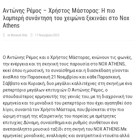
Αντώνης Ρέμος – Χρήστος Μάστορας: Η πιο
λαμπερή συνάντηση του χειμώνα ξεκινάει στο Nox
Athens
σε
Μουσικά Νέα
17 Νοεμβρίου 2025
Ο Αντώνης Ρέμος και ο Χρήστος Μάστορας, ενώνουν τις φωνές,
την ενέργεια και τη σκηνική τους παρουσία στο NOX ATHENS,
εκεί όπου η μουσική, το συναίσθημα και η διασκέδαση γίνονται
ένα!Από την Παρασκευή 21 Νοεμβρίου και κάθε Παρασκευή,
Σάββατο και Κυριακή, δυο μεγάλοι καλλιτέχνες στη σκηνή με ένα
ρεπερτόριο μεγάλων επιτυχιών.Ο Αντώνης Ρέμος, ο
σπουδαιότερος ερμηνευτής της γενιάς του, με τη διαχρονική του
ερμηνεία και το μοναδικό του ρεπερτόριο που έχει αγαπηθεί όσο
λίγοι, συναντά τον Χρήστο Μάστορα, που βρίσκεται στην πιο
ώριμη στιγμή της εξαιρετικής του πορείας με αμέτρητες
επιτυχίες.Δύναμη, συναίσθημα και ρυθμός συνθέτουν ένα
ανεπανάληπτο μουσικό ταξίδι στη σκηνή του NOX ATHENS.Με
ερμηνείες μοναδικές, εναλλαγές και ανατρεπτικά ντουέτα αλλά