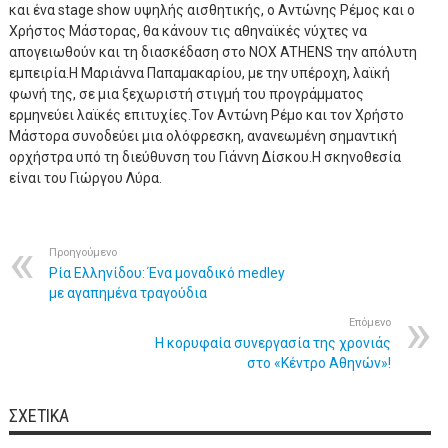
και ένα stage show υψηλής αισθητικής, ο Αντώνης Ρέμος και ο
Χρήστος Μάστορας, θα κάνουν τις αθηναϊκές νύχτες να
απογειωθούν και τη διασκέδαση στο NOX ATHENS την απόλυτη
εμπειρία.Η Μαριάννα Παπαμακαρίου, με την υπέροχη, λαϊκή
φωνή της, σε μια ξεχωριστή στιγμή του προγράμματος
ερμηνεύει λαϊκές επιτυχίες.Τον Αντώνη Ρέμο και τον Χρήστο
Μάστορα συνοδεύει μια ολόφρεσκη, ανανεωμένη σημαντική
ορχήστρα υπό τη διεύθυνση του Γιάννη Δίσκου.Η σκηνοθεσία
είναι του Γιώργου Λύρα.
Προηγούμενο
Ρία Ελληνίδου: Ένα μοναδικό medley
με αγαπημένα τραγούδια
Επόμενο
Η κορυφαία συνεργασία της χρονιάς
στο «Κέντρο Αθηνών»!
ΣΧΕΤΙΚΆ