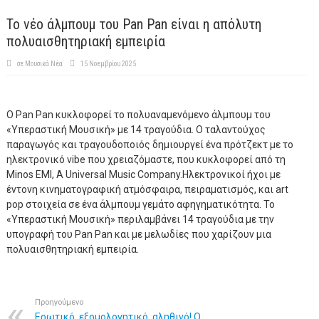
Το νέο άλμπουμ του Pan Pan είναι η απόλυτη
πολυαισθητηριακή εμπειρία
σε
Μουσικά Νέα
15 Νοεμβρίου 2025
Ο Pan Pan κυκλοφορεί το πολυαναμενόμενο άλμπουμ του
«Υπεραστική Μουσική» με 14 τραγούδια. Ο ταλαντούχος
παραγωγός και τραγουδοποιός δημιουργεί ένα πρότζεκτ με το
ηλεκτρονικό vibe που χρειαζόμαστε, που κυκλοφορεί από τη
Minos EMI, A Universal Music Company.Ηλεκτρονικοί ήχοι με
έντονη κινηματογραφική ατμόσφαιρα, πειραματισμός, και art
pop στοιχεία σε ένα άλμπουμ γεμάτο αφηγηματικότητα. Το
«Υπεραστική Μουσική» περιλαμβάνει 14 τραγούδια με την
υπογραφή του Pan Pan και με μελωδίες που χαρίζουν μια
πολυαισθητηριακή εμπειρία.
Προηγούμενο
Ερωτικό, εξομολογητικό, αληθινό! Ο