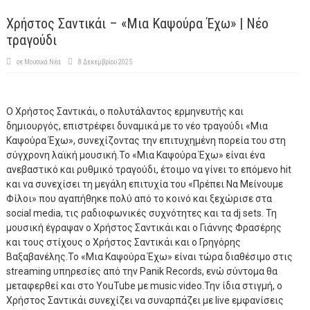
Χρήστος Σαντικάι – «Μια Καψούρα Έχω» | Νέο
τραγούδι
σε
Μουσικά Νέα
8 Δεκεμβρίου 2025
Ο Χρήστος Σαντικάι, ο πολυτάλαντος ερμηνευτής και
δημιουργός, επιστρέφει δυναμικά με το νέο τραγούδι «Μια
Καψούρα Έχω», συνεχίζοντας την επιτυχημένη πορεία του στη
σύγχρονη λαϊκή μουσική.Το «Μια Καψούρα Έχω» είναι ένα
ανεβαστικό και ρυθμικό τραγούδι, έτοιμο να γίνει το επόμενο hit
και να συνεχίσει τη μεγάλη επιτυχία του «Πρέπει Να Μείνουμε
Φίλοι» που αγαπήθηκε πολύ από το κοινό και ξεχώρισε στα
social media, τις ραδιοφωνικές συχνότητες και τα dj sets. Τη
μουσική έγραψαν ο Χρήστος Σαντικάι και ο Γιάννης Φρασέρης
και τους στίχους ο Χρήστος Σαντικάι και ο Γρηγόρης
Βαξαβανέλης.Το «Μια Καψούρα Έχω» είναι τώρα διαθέσιμο στις
streaming υπηρεσίες από την Panik Records, ενώ σύντομα θα
μεταφερθεί και στο YouTube με music video.Την ίδια στιγμή, ο
Χρήστος Σαντικάι συνεχίζει να συναρπάζει με live εμφανίσεις