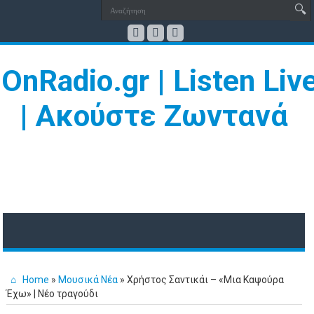
Home
»
Μουσικά Νέα
»
Χρήστος Σαντικάι – «Μια Καψούρα
Έχω» | Νέο τραγούδι