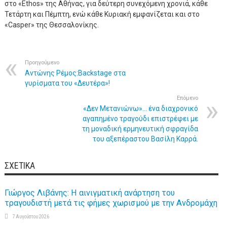
στο «Ethos» της Αθήνας, για δεύτερη συνεχόμενη χρονιά, κάθε
Τετάρτη και Πέμπτη, ενώ κάθε Κυριακή εμφανίζεται και στο
«Casper» της Θεσσαλονίκης.
Προηγούμενο
Αντώνης Ρέμος:Βackstage στα
γυρίσματα του «Δευτέρα»!
Επόμενο
«Δεν Μετανιώνω»… ένα διαχρονικό
αγαπημένο τραγούδι επιστρέφει με
τη μοναδική ερμηνευτική σφραγίδα
του αξεπέραστου Βασίλη Καρρά.
ΣΧΕΤΙΚΆ
Γιώργος Λιβάνης: Η αινιγματική ανάρτηση του
τραγουδιστή μετά τις φήμες χωρισμού με την Ανδρομάχη
7 Αυγούστου 2026