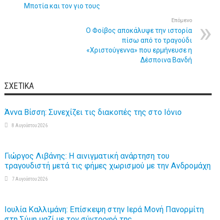
Μποτία και τον γιο τους
Επόμενο
Ο Φοίβος αποκάλυψε την ιστορία
πίσω από το τραγούδι
«Χριστούγεννα» που ερμήνευσε η
Δέσποινα Βανδή
ΣΧΕΤΙΚΆ
Άννα Βίσση: Συνεχίζει τις διακοπές της στο Ιόνιο
8 Αυγούστου 2026
Γιώργος Λιβάνης: Η αινιγματική ανάρτηση του
τραγουδιστή μετά τις φήμες χωρισμού με την Ανδρομάχη
7 Αυγούστου 2026
Ιουλία Καλλιμάνη: Επίσκεψη στην Ιερά Μονή Πανορμίτη
στη Σύμη μαζί με τον σύντροφό της