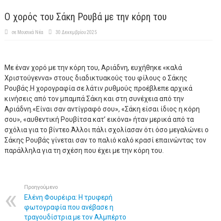
Ο χορός του Σάκη Ρουβά με την κόρη του
σε
Μουσικά Νέα
30 Δεκεμβρίου 2025
Με έναν χορό με την κόρη του, Αριάδνη, ευχήθηκε «καλά
Χριστούγεννα» στους διαδικτυακούς του φίλους ο Σάκης
Ρουβάς.Η χορογραφία σε λάτιν ρυθμούς προέβλεπε αρχικά
κινήσεις από τον μπαμπά Σάκη και στη συνέχεια από την
Αριάδνη.«Είναι σαν αντίγραφό σου», «Σάκη είσαι ίδιος η κόρη
σου», «αυθεντική Ρουβίτσα κατ’ εικόνα» ήταν μερικά από τα
σχόλια για το βίντεο.Άλλοι πάλι σχολίασαν ότι όσο μεγαλώνει ο
Σάκης Ρουβάς γίνεται σαν το παλιό καλό κρασί επαινώντας τον
παράλληλα για τη σχέση που έχει με την κόρη του.
Προηγούμενο
Ελένη Φουρέιρα: Η τρυφερή
φωτογραφία που ανέβασε η
τραγουδίστρια με τον Αλμπέρτο