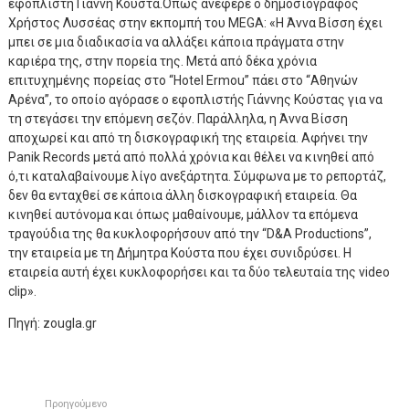
εφοπλιστή Γιάννη Κούστα.Όπως ανέφερε ο δημοσιογράφος
Χρήστος Λυσσέας στην εκπομπή του MEGA: «Η Άννα Βίσση έχει
μπει σε μια διαδικασία να αλλάξει κάποια πράγματα στην
καριέρα της, στην πορεία της. Μετά από δέκα χρόνια
επιτυχημένης πορείας στο “Hotel Ermou” πάει στο “Αθηνών
Αρένα”, το οποίο αγόρασε ο εφοπλιστής Γιάννης Κούστας για να
τη στεγάσει την επόμενη σεζόν. Παράλληλα, η Άννα Βίσση
αποχωρεί και από τη δισκογραφική της εταιρεία. Αφήνει την
Panik Records μετά από πολλά χρόνια και θέλει να κινηθεί από
ό,τι καταλαβαίνουμε λίγο ανεξάρτητα. Σύμφωνα με το ρεπορτάζ,
δεν θα ενταχθεί σε κάποια άλλη δισκογραφική εταιρεία. Θα
κινηθεί αυτόνομα και όπως μαθαίνουμε, μάλλον τα επόμενα
τραγούδια της θα κυκλοφορήσουν από την “D&A Productions”,
την εταιρεία με τη Δήμητρα Κούστα που έχει συνιδρύσει. Η
εταιρεία αυτή έχει κυκλοφορήσει και τα δύο τελευταία της video
clip».
Πηγή: zougla.gr
Προηγούμενο