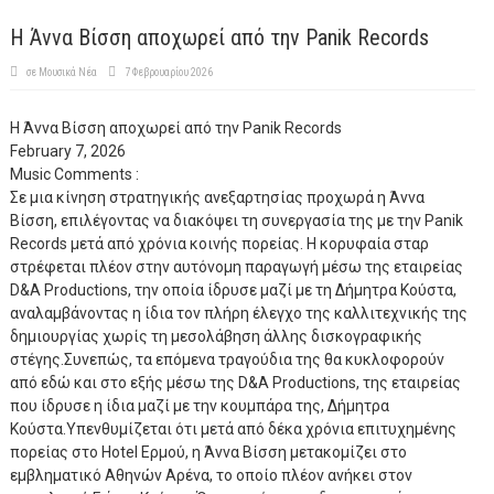
Η Άννα Βίσση αποχωρεί από την Panik Records
σε
Μουσικά Νέα
7 Φεβρουαρίου 2026
Η Άννα Βίσση αποχωρεί από την Panik Records
February 7, 2026
Music
Comments :
Σε μια κίνηση στρατηγικής ανεξαρτησίας προχωρά η Άννα
Βίσση, επιλέγοντας να διακόψει τη συνεργασία της με την Panik
Records μετά από χρόνια κοινής πορείας. Η κορυφαία σταρ
στρέφεται πλέον στην αυτόνομη παραγωγή μέσω της εταιρείας
D&A Productions, την οποία ίδρυσε μαζί με τη Δήμητρα Κούστα,
αναλαμβάνοντας η ίδια τον πλήρη έλεγχο της καλλιτεχνικής της
δημιουργίας χωρίς τη μεσολάβηση άλλης δισκογραφικής
στέγης.Συνεπώς, τα επόμενα τραγούδια της θα κυκλοφορούν
από εδώ και στο εξής μέσω της D&A Productions, της εταιρείας
που ίδρυσε η ίδια μαζί με την κουμπάρα της, Δήμητρα
Κούστα.Υπενθυμίζεται ότι μετά από δέκα χρόνια επιτυχημένης
πορείας στο Hotel Ερμού, η Άννα Βίσση μετακομίζει στο
εμβληματικό Αθηνών Αρένα, το οποίο πλέον ανήκει στον