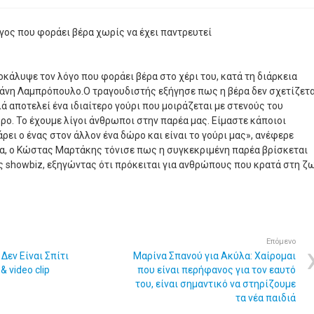
ος που φοράει βέρα χωρίς να έχει παντρευτεί
άλυψε τον λόγο που φοράει βέρα στο χέρι του, κατά τη διάρκεια
άνη Λαμπρόπουλο.Ο τραγουδιστής εξήγησε πως η βέρα δεν σχετίζετα
ά αποτελεί ένα ιδιαίτερο γούρι που μοιράζεται με στενούς του
ρο. Το έχουμε λίγοι άνθρωποι στην παρέα μας. Είμαστε κάποιοι
ει ο ένας στον άλλον ένα δώρο και είναι το γούρι μας», ανέφερε
α, ο Κώστας Μαρτάκης τόνισε πως η συγκεκριμένη παρέα βρίσκεται
ς showbiz, εξηγώντας ότι πρόκειται για ανθρώπους που κρατά στη ζ
Επόμενο
Δεν Είναι Σπίτι
Μαρίνα Σπανού για Ακύλα: Χαίρομαι
& video clip
που είναι περήφανος για τον εαυτό
του, είναι σημαντικό να στηρίζουμε
τα νέα παιδιά