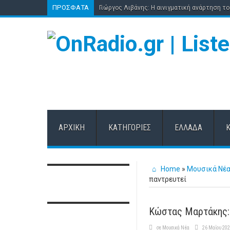
ΠΡΌΣΦΑΤΑ
Γιώργος Λιβάνης: Η αινιγματική ανάρτηση τ
ΑΡΧΙΚΉ
ΚΑΤΗΓΟΡΊΕΣ
ΕΛΛΆΔΑ
Home
»
Μουσικά Νέ
παντρευτεί
Κώστας Μαρτάκης: 
σε
Μουσικά Νέα
26 Μαΐου 20