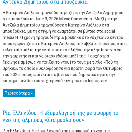
Άντζελα Δημητρίου στα μπουζούκια
Η Κατερίνα Λιόλιου τραγούδησε μαζί με την Άντζελα Δημητρίου
στα μπουζούκια June 9, 2026 Music Comments : Μαζί με την
Άντζελα Δημητρίου τραγούδησε η Κατερίνα Λιόλιου στα
μπουζούκια, με τη στιγμή να αναρτάται σε βίντεο στα social
media.Η 71χρονη τραγουδίστρια βρέθηκε στο νυχτερινό κέντρο
όπου εμφανίζεται η Κατερίνα Λιόλιου, το Σάββατο 6 Ιουνίου, και η
τελευταία μόλις την εντόπισε στο πλήθος την πλησίασε για να
την χαιρετήσει και να διασκεδάσει μαζί της.Η ορχήστρα
ξεκίνησε αμέσως να παίζει το ντουέτο τους με τίτλο «Πού τη
βρήκε;», το οποίο κυκλοφόρησε για πρώτη φορά τον Οκτώβριο
του 2025, όπως φαίνεται σε βίντεο που δημοσιεύτηκε στην
επίσημη σελίδα του νυχτερινού κέντρου στο Instagram.
Περισσότερα »
Ρία Ελληνίδου: Η εξομολόγησή της με αφορμή το
νέο της άλμπουμ, «Στο μυαλό σου»
Ρία Ελληνίδου: Η εξομολόγησή της με αφορμή το νέο της