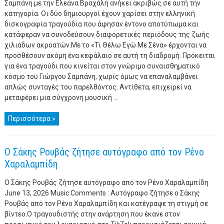
Σαμπάνη με την Ελεάνα Βραχάλη ανήκει ακριβώς σε αυτή την
κατηγορία. Οι δύο δημιουργοί έχουν χαρίσει στην ελληνική
δισκογραφία τραγούδια που άφησαν έντονο αποτύπωμα και
κατάφεραν να συνοδεύσουν διαφορετικές περιόδους της ζωής
χιλιάδων ακροατών.Με το «Τι Θέλω Εγώ Με Σένα» έρχονται να
προσθέσουν ακόμη ένα κεφάλαιο σε αυτή τη διαδρομή. Πρόκειται
για ένα τραγούδι που κινείται στον γνώριμο συναισθηματικό
κόσμο του Γιώργου Σαμπάνη, χωρίς όμως να επαναλαμβάνει
απλώς συνταγές του παρελθόντος. Αντίθετα, επιχειρεί να
μεταφέρει μια σύγχρονη μουσική ...
Περισσότερα »
Ο Σάκης Ρουβάς ζήτησε αυτόγραφο από τον Ρένο
Χαραλαμπίδη
Ο Σάκης Ρουβάς ζήτησε αυτόγραφο από τον Ρένο Χαραλαμπίδη
June 13, 2026 Music Comments : Αυτόγραφο ζήτησε ο Σάκης
Ρουβάς από τον Ρένο Χαραλαμπίδη και κατέγραψε τη στιγμή σε
βίντεο.Ο τραγουδιστής στην ανάρτηση που έκανε στον