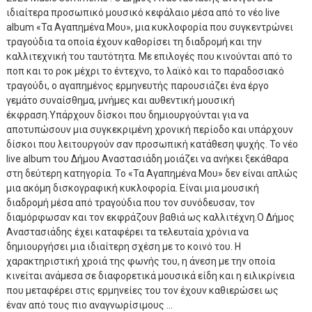
ιδιαίτερα προσωπικό μουσικό κεφάλαιο μέσα από το νέο live
album «Τα Αγαπημένα Μου», μια κυκλοφορία που συγκεντρώνει
τραγούδια τα οποία έχουν καθορίσει τη διαδρομή και την
καλλιτεχνική του ταυτότητα. Με επιλογές που κινούνται από το
ποπ και το ροκ μέχρι το έντεχνο, το λαϊκό και το παραδοσιακό
τραγούδι, ο αγαπημένος ερμηνευτής παρουσιάζει ένα έργο
γεμάτο συναίσθημα, μνήμες και αυθεντική μουσική
έκφραση.Υπάρχουν δίσκοι που δημιουργούνται για να
αποτυπώσουν μια συγκεκριμένη χρονική περίοδο και υπάρχουν
δίσκοι που λειτουργούν σαν προσωπική κατάθεση ψυχής. Το νέο
live album του Δήμου Αναστασιάδη μοιάζει να ανήκει ξεκάθαρα
στη δεύτερη κατηγορία. Το «Τα Αγαπημένα Μου» δεν είναι απλώς
μια ακόμη δισκογραφική κυκλοφορία. Είναι μια μουσική
διαδρομή μέσα από τραγούδια που τον συνόδευσαν, τον
διαμόρφωσαν και τον εκφράζουν βαθιά ως καλλιτέχνη.Ο Δήμος
Αναστασιάδης έχει καταφέρει τα τελευταία χρόνια να
δημιουργήσει μια ιδιαίτερη σχέση με το κοινό του. Η
χαρακτηριστική χροιά της φωνής του, η άνεση με την οποία
κινείται ανάμεσα σε διαφορετικά μουσικά είδη και η ειλικρίνεια
που μεταφέρει στις ερμηνείες του τον έχουν καθιερώσει ως
έναν από τους πιο αναγνωρίσιμους ...