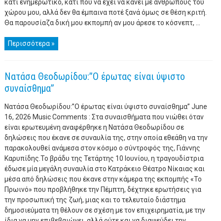
κάτι ενημερωτικό, κάτι που να έχει να κάνει με ανθρώπους του
χώρου μου, αλλά δεν θα έμπαινα ποτέ ξανά όμως σε θέση κριτή.
Θα παρουσίαζα δική μου εκπομπή αν μου άρεσε το κόσνεπτ, ...
Περισσότερα »
Νατάσα Θεοδωρίδου:”Ο έρωτας είναι ύψιστο
συναίσθημα”
Νατάσα Θεοδωρίδου:”Ο έρωτας είναι ύψιστο συναίσθημα” June
16, 2026 Music Comments : Στα συναισθήματα που νιώθει όταν
είναι ερωτευμένη αναφέρθηκε η Νατάσα Θεοδωρίδου σε
δηλώσεις που έκανε σε συναυλία της, στην οποία εθεάθη να την
παρακολουθεί ανάμεσα στον κόσμο ο σύντροφός της, Γιάννης
Καρυπίδης.Το βράδυ της Τετάρτης 10 Ιουνίου, η τραγουδίστρια
έδωσε μία μεγάλη συναυλία στο Κατράκειο Θέατρο Νίκαιας και
μέσα από δηλώσεις που έκανε στην κάμερα της εκπομπής «To
Πρωινό» που προβλήθηκε την Πέμπτη, δέχτηκε ερωτήσεις για
την προσωπική της ζωή, μιας και το τελευταίο διάστημα
δημοσιεύματα τη θέλουν σε σχέση με τον επιχειρηματία, με την
ίδια να μην επιβεβαιώνει, αλλά ούτε και να διαψεύδει την