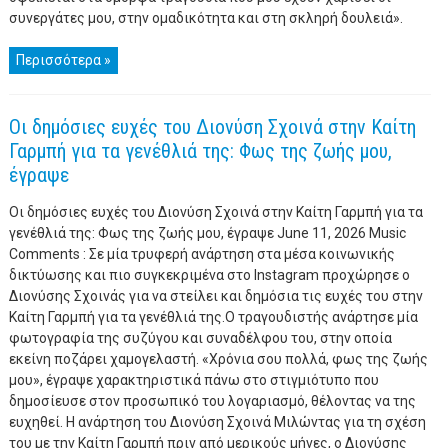
συνεργάτες μου, στην ομαδικότητα και στη σκληρή δουλειά».
Περισσότερα »
Οι δημόσιες ευχές του Διονύση Σχοινά στην Καίτη
Γαρμπή για τα γενέθλιά της: Φως της ζωής μου,
έγραψε
Οι δημόσιες ευχές του Διονύση Σχοινά στην Καίτη Γαρμπή για τα
γενέθλιά της: Φως της ζωής μου, έγραψε June 11, 2026 Music
Comments : Σε μία τρυφερή ανάρτηση στα μέσα κοινωνικής
δικτύωσης και πιο συγκεκριμένα στο Instagram προχώρησε ο
Διονύσης Σχοινάς για να στείλει και δημόσια τις ευχές του στην
Καίτη Γαρμπή για τα γενέθλιά της.Ο τραγουδιστής ανάρτησε μία
φωτογραφία της συζύγου και συναδέλφου του, στην οποία
εκείνη ποζάρει χαμογελαστή. «Χρόνια σου πολλά, φως της ζωής
μου», έγραψε χαρακτηριστικά πάνω στο στιγμιότυπο που
δημοσίευσε στον προσωπικό του λογαριασμό, θέλοντας να της
ευχηθεί. Η ανάρτηση του Διονύση Σχοινά Μιλώντας για τη σχέση
του με την Καίτη Γαρμπή πριν από μερικούς μήνες, ο Διονύσης