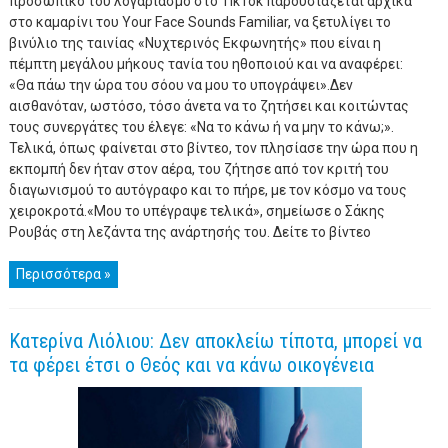
προσωπικό του λογαριασμό στο TikTok παρουσιάζεται αρχικά
στο καμαρίνι του Your Face Sounds Familiar, να ξετυλίγει το
βινύλιο της ταινίας «Νυχτερινός Εκφωνητής» που είναι η
πέμπτη μεγάλου μήκους τανία του ηθοποιού και να αναφέρει:
«Θα πάω την ώρα του σόου να μου το υπογράψει».Δεν
αισθανόταν, ωστόσο, τόσο άνετα να το ζητήσει και κοιτώντας
τους συνεργάτες του έλεγε: «Να το κάνω ή να μην το κάνω;».
Τελικά, όπως φαίνεται στο βίντεο, τον πλησίασε την ώρα που η
εκπομπή δεν ήταν στον αέρα, του ζήτησε από τον κριτή του
διαγωνισμού το αυτόγραφο και το πήρε, με τον κόσμο να τους
χειροκροτά.«Μου το υπέγραψε τελικά», σημείωσε ο Σάκης
Ρουβάς στη λεζάντα της ανάρτησής του. Δείτε το βίντεο
Περισσότερα »
Κατερίνα Λιόλιου: Δεν αποκλείω τίποτα, μπορεί να
τα φέρει έτσι ο Θεός και να κάνω οικογένεια