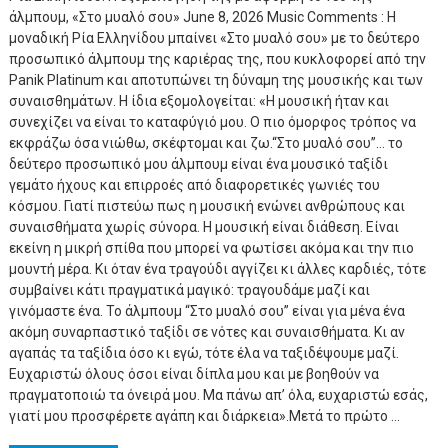
άλμπουμ, «Στο μυαλό σου» June 8, 2026 Music Comments : Η
μοναδική Ρία Ελληνίδου μπαίνει «Στο μυαλό σου» με το δεύτερο
προσωπικό άλμπουμ της καριέρας της, που κυκλοφορεί από την
Panik Platinum και αποτυπώνει τη δύναμη της μουσικής και των
συναισθημάτων. Η ίδια εξομολογείται: «Η μουσική ήταν και
συνεχίζει να είναι το καταφύγιό μου. Ο πιο όμορφος τρόπος να
εκφράζω όσα νιώθω, σκέφτομαι και ζω.“Στο μυαλό σου”… το
δεύτερο προσωπικό μου άλμπουμ είναι ένα μουσικό ταξίδι
γεμάτο ήχους και επιρροές από διαφορετικές γωνιές του
κόσμου. Γιατί πιστεύω πως η μουσική ενώνει ανθρώπους και
συναισθήματα χωρίς σύνορα. Η μουσική είναι διάθεση. Είναι
εκείνη η μικρή σπίθα που μπορεί να φωτίσει ακόμα και την πιο
μουντή μέρα. Κι όταν ένα τραγούδι αγγίζει κι άλλες καρδιές, τότε
συμβαίνει κάτι πραγματικά μαγικό: τραγουδάμε μαζί και
γινόμαστε ένα. Το άλμπουμ “Στο μυαλό σου” είναι για μένα ένα
ακόμη συναρπαστικό ταξίδι σε νότες και συναισθήματα. Κι αν
αγαπάς τα ταξίδια όσο κι εγώ, τότε έλα να ταξιδέψουμε μαζί.
Ευχαριστώ όλους όσοι είναι δίπλα μου και με βοηθούν να
πραγματοποιώ τα όνειρά μου. Μα πάνω απ’ όλα, ευχαριστώ εσάς,
γιατί μου προσφέρετε αγάπη και διάρκεια».Μετά το πρώτο ...