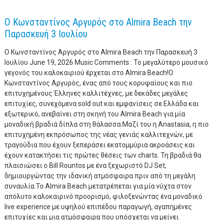
Ο Κωνσταντίνος Αργυρός στο Almira Beach την
Παρασκευή 3 Ιουλίου
Ο Κωνσταντίνος Αργυρός στο Almira Beach την Παρασκευή 3
Ιουλίου June 19, 2026 Music Comments : Το μεγαλύτερο μουσικό
γεγονός του καλοκαιριού έρχεται στο Almira Beach!Ο
Κωνσταντίνος Αργυρός, ένας από τους κορυφαίους και πιο
επιτυχημένους Έλληνες καλλιτέχνες, με δεκάδες μεγάλες
επιτυχίες, συνεχόμενα sold out και εμφανίσεις σε Ελλάδα και
εξωτερικό, ανεβαίνει στη σκηνή του Almira Beach για μία
μοναδική βραδιά δίπλα στη θάλασσα.Μαζί του η Anastasia, η πιο
επιτυχημένη εκπρόσωπος της νέας γενιάς καλλιτεχνών, με
τραγούδια που έχουν ξεπεράσει εκατομμύρια ακροάσεις και
έχουν κατακτήσει τις πρώτες θέσεις των charts. Τη βραδιά θα
πλαισιώσει ο Bill Rountos με ένα ξεχωριστό DJ Set,
δημιουργώντας την ιδανική ατμόσφαιρα πριν από τη μεγάλη
συναυλία.Το Almira Beach μετατρέπεται για μία νύχτα στον
απόλυτο καλοκαιρινό προορισμό, φιλοξενώντας ένα μοναδικό
live experience με υψηλού επιπέδου παραγωγή, αγαπημένες
επιτυχίες και μια ατμόσφαιρα που υπόσχεται να μείνει