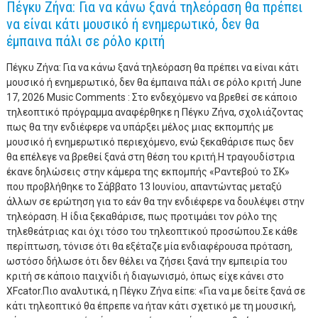
Πέγκυ Ζήνα: Για να κάνω ξανά τηλεόραση θα πρέπει
να είναι κάτι μουσικό ή ενημερωτικό, δεν θα
έμπαινα πάλι σε ρόλο κριτή
Πέγκυ Ζήνα: Για να κάνω ξανά τηλεόραση θα πρέπει να είναι κάτι
μουσικό ή ενημερωτικό, δεν θα έμπαινα πάλι σε ρόλο κριτή June
17, 2026 Music Comments : Στο ενδεχόμενο να βρεθεί σε κάποιο
τηλεοπτικό πρόγραμμα αναφέρθηκε η Πέγκυ Ζήνα, σχολιάζοντας
πως θα την ενδιέφερε να υπάρξει μέλος μιας εκπομπής με
μουσικό ή ενημερωτικό περιεχόμενο, ενώ ξεκαθάρισε πως δεν
θα επέλεγε να βρεθεί ξανά στη θέση του κριτή.Η τραγουδίστρια
έκανε δηλώσεις στην κάμερα της εκπομπής «Ραντεβού το ΣΚ»
που προβλήθηκε το Σάββατο 13 Ιουνίου, απαντώντας μεταξύ
άλλων σε ερώτηση για το εάν θα την ενδιέφερε να δουλέψει στην
τηλεόραση. Η ίδια ξεκαθάρισε, πως προτιμάει τον ρόλο της
τηλεθεάτριας και όχι τόσο του τηλεοπτικού προσώπου.Σε κάθε
περίπτωση, τόνισε ότι θα εξέταζε μία ενδιαφέρουσα πρόταση,
ωστόσο δήλωσε ότι δεν θέλει να ζήσει ξανά την εμπειρία του
κριτή σε κάποιο παιχνίδι ή διαγωνισμό, όπως είχε κάνει στο
XFcator.Πιο αναλυτικά, η Πέγκυ Ζήνα είπε: «Για να με δείτε ξανά σε
κάτι τηλεοπτικό θα έπρεπε να ήταν κάτι σχετικό με τη μουσική,