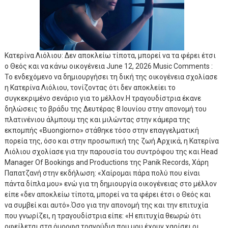
Κατερίνα Λιόλιου: Δεν αποκλείω τίποτα, μπορεί να τα φέρει έτσι
ο Θεός και να κάνω οικογένεια June 12, 2026 Music Comments :
Το ενδεχόμενο να δημιουργήσει τη δική της οικογένεια σχολίασε
η Κατερίνα Λιόλιου, τονίζοντας ότι δεν αποκλείει το
συγκεκριμένο σενάριο για το μέλλον.Η τραγουδίστρια έκανε
δηλώσεις το βράδυ της Δευτέρας 8 Ιουνίου στην απονομή του
πλατινένιου άλμπουμ της και μιλώντας στην κάμερα της
εκπομπής «Buongiorno» στάθηκε τόσο στην επαγγελματική
πορεία της, όσο και στην προσωπική της ζωή.Αρχικά, η Κατερίνα
Λιόλιου σχολίασε για την παρουσία του συντρόφου της και Head
Manager Of Bookings and Productions της Panik Records, Χάρη
Παπατζανή στην εκδήλωση: «Χαίρομαι πάρα πολύ που είναι
πάντα δίπλα μου» ενώ για τη δημιουργία οικογένειας στο μέλλον
είπε «δεν αποκλείω τίποτα, μπορεί να τα φέρει έτσι ο Θεός και
να συμβεί και αυτό».Όσο για την απονομή της και την επιτυχία
που γνωρίζει, η τραγουδίστρια είπε: «Η επιτυχία θεωρώ ότι
οφείλεται στα όμορφα τραγούδια που μου έχουν χαρίσει οι