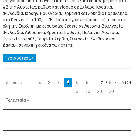
τραγουδιού αποτυπώνεται και στα Shazam charts, με peak στο
#2 της Αυστρίας, καθώς και είσοδο σε Ελλάδα, Κροατία,
Φινλανδία, Ισραήλ, Βουλγαρία, Γερμανία και Σουηδία.Παράλληλα,
στο Deezer Top 100, το “Ferto” κατέγραψε εξαιρετική πορεία σε
όλη την Ευρώπη, με κορυφαίες θέσεις σε Λετονία, Βουλγαρία,
Φινλανδία, Λιθουανία, Κροατία, Εσθονία, Πολωνία, Αυστρία,
Γερμανία, Ισραήλ, Τουρκία, Σερβία, Ουκρανία, Σλοβενία και
Δανία.Η συνολική εικόνα των charts ...
Περισσότερα »
4
« Πρώτη
...
«
2
3
5
6
Σελίδα 4 από 124
»
10
20
30
...
Τελευταία »