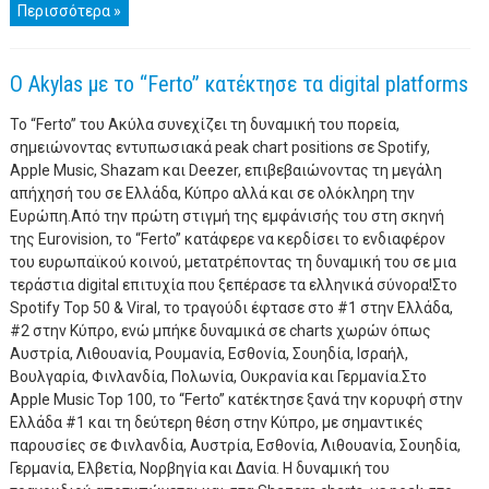
Περισσότερα »
Ο Akylas με το “Ferto” κατέκτησε τα digital platforms
Το “Ferto” του Ακύλα συνεχίζει τη δυναμική του πορεία,
σημειώνοντας εντυπωσιακά peak chart positions σε Spotify,
Apple Music, Shazam και Deezer, επιβεβαιώνοντας τη μεγάλη
απήχησή του σε Ελλάδα, Κύπρο αλλά και σε ολόκληρη την
Ευρώπη.Από την πρώτη στιγμή της εμφάνισής του στη σκηνή
της Eurovision, το “Ferto” κατάφερε να κερδίσει το ενδιαφέρον
του ευρωπαϊκού κοινού, μετατρέποντας τη δυναμική του σε μια
τεράστια digital επιτυχία που ξεπέρασε τα ελληνικά σύνορα!Στο
Spotify Top 50 & Viral, το τραγούδι έφτασε στο #1 στην Ελλάδα,
#2 στην Κύπρο, ενώ μπήκε δυναμικά σε charts χωρών όπως
Αυστρία, Λιθουανία, Ρουμανία, Εσθονία, Σουηδία, Ισραήλ,
Βουλγαρία, Φινλανδία, Πολωνία, Ουκρανία και Γερμανία.Στο
Apple Music Top 100, το “Ferto” κατέκτησε ξανά την κορυφή στην
Ελλάδα #1 και τη δεύτερη θέση στην Κύπρο, με σημαντικές
παρουσίες σε Φινλανδία, Αυστρία, Εσθονία, Λιθουανία, Σουηδία,
Γερμανία, Ελβετία, Νορβηγία και Δανία. Η δυναμική του