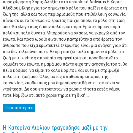
παραχώρησε η Χάρις Αλεξίου στο περιοδικό Antivirus.Η Χάρις
Αλεξίου μίλησε για τον σημαντικό ρόλο που παίζει ο έρωτας στη
ζωή της, αλλά και τους περιορισμούς που επιβάλλει η κοινωνία
πάνω σε αυτό το θέμα.«Ο έρωτας παίζει απόλυτο ρόλο στη ζωή
μου. Θα έλεγα πως ήμουν πολύ ερωτιάρα. Ερωτευόμουν πάρα
πολύ και πολύ δυνατά. Μπορούσα να σκάσω, να εκραγώ από τον
έρωτα. Και πόσο ωραίο είναι που παντρεύτηκα από έρωτα, τον
άνθρωπο που είχα ερωτευτεί. Ο έρωτας είναι μια ανάγκη για κάτι
που δεν τελειώνει ποτέ. Ακόμη παίζει πολύ σημαντικό ρόλο στη
ζωή μου…» είπε η σπουδαία ερμηνεύτρια και πρόσθεσε:«Στο
κομμάτι του έρωτα, η μαμά μου πάντα είχε την ανησυχία του τι θα
πει ο κόσμος, να είμαι το καλό κορίτσι. Και αυτό με στρίμωξε
πολύ στη ζωή μου. Όλος αυτός ο καθωσπρεπισμός της
κοινωνίας, νιώθω πως μου δημιούργησε θέματα… σε κάνει να
ντρέπεσαι. Δε σου επιτρεπόταν να χαρείς τίποτα εκτός γάμου
τότε. Νομίζω ότι αυτό χαρακτήρισε τη δική ...
Περισσότερα »
Η Κατερίνα Λιόλιου τραγούδησε μαζί με την