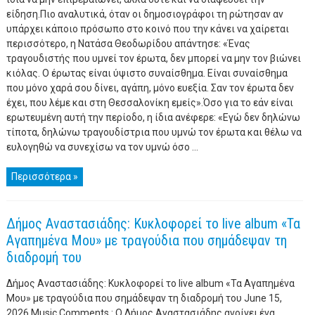
είδηση.Πιο αναλυτικά, όταν οι δημοσιογράφοι τη ρώτησαν αν
υπάρχει κάποιο πρόσωπο στο κοινό που την κάνει να χαίρεται
περισσότερο, η Νατάσα Θεοδωρίδου απάντησε: «Ένας
τραγουδιστής που υμνεί τον έρωτα, δεν μπορεί να μην τον βιώνει
κιόλας. Ο έρωτας είναι ύψιστο συναίσθημα. Είναι συναίσθημα
που μόνο χαρά σου δίνει, αγάπη, μόνο ευεξία. Σαν τον έρωτα δεν
έχει, που λέμε και στη Θεσσαλονίκη εμείς».Όσο για το εάν είναι
ερωτευμένη αυτή την περίοδο, η ίδια ανέφερε: «Εγώ δεν δηλώνω
τίποτα, δηλώνω τραγουδίστρια που υμνώ τον έρωτα και θέλω να
ευλογηθώ να συνεχίσω να τον υμνώ όσο ...
Περισσότερα »
Δήμος Αναστασιάδης: Κυκλοφορεί το live album «Τα
Αγαπημένα Μου» με τραγούδια που σημάδεψαν τη
διαδρομή του
Δήμος Αναστασιάδης: Κυκλοφορεί το live album «Τα Αγαπημένα
Μου» με τραγούδια που σημάδεψαν τη διαδρομή του June 15,
2026 Music Comments : Ο Δήμος Αναστασιάδης ανοίγει ένα