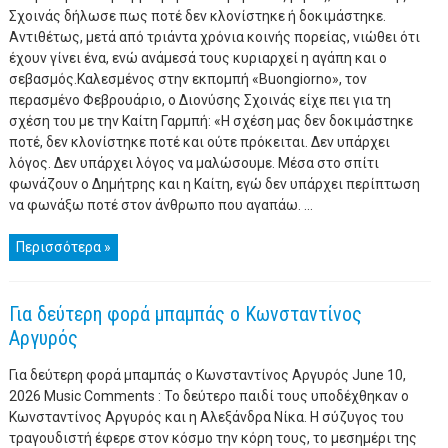
Σχοινάς δήλωσε πως ποτέ δεν κλονίστηκε ή δοκιμάστηκε.
Αντιθέτως, μετά από τριάντα χρόνια κοινής πορείας, νιώθει ότι
έχουν γίνει ένα, ενώ ανάμεσά τους κυριαρχεί η αγάπη και ο
σεβασμός.Καλεσμένος στην εκπομπή «Buongiorno», τον
περασμένο Φεβρουάριο, ο Διονύσης Σχοινάς είχε πει για τη
σχέση του με την Καίτη Γαρμπή: «Η σχέση μας δεν δοκιμάστηκε
ποτέ, δεν κλονίστηκε ποτέ και ούτε πρόκειται. Δεν υπάρχει
λόγος. Δεν υπάρχει λόγος να μαλώσουμε. Μέσα στο σπίτι
φωνάζουν ο Δημήτρης και η Καίτη, εγώ δεν υπάρχει περίπτωση
να φωνάξω ποτέ στον άνθρωπο που αγαπάω. ...
Περισσότερα »
Για δεύτερη φορά μπαμπάς ο Κωνσταντίνος
Αργυρός
Για δεύτερη φορά μπαμπάς ο Κωνσταντίνος Αργυρός June 10,
2026 Music Comments : Το δεύτερο παιδί τους υποδέχθηκαν ο
Κωνσταντίνος Αργυρός και η Αλεξάνδρα Νίκα. Η σύζυγoς του
τραγουδιστή έφερε στον κόσμο την κόρη τους, το μεσημέρι της