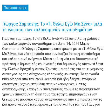
Περισσότερα »
Γιώργος Σαμπάνης: Το «Τι Θέλω Εγώ Με Σένα» μιλά
τη γλώσσα των καλοκαιρινών συναισθημάτων
Γιώργος Σαμπάνης: Το «Τι Θέλω Εγώ Με Σένα» μιλά τη γλώσσα
των καλοκαιρινών συναισθημάτων June 14, 2026 Music
Comments : Ο Γιώργος Σαμπάνης επιστρέφει με το «Τι Θέλω Εγώ
Με Σένα», ένα νέο τραγούδι που συνδυάζει ένταση, συναίσθημα
και καλοκαιρινή ενέργεια. Μέσα από τη νέα του δισκογραφική
πρόταση, ο δημοφιλής ερμηνευτής και δημιουργός συναντά ξανά
την Ελεάνα Βραχάλη, συνεχίζοντας μια από τις πιο επιτυχημένες
συνεργασίες της σύγχρονης ελληνικής μουσικής. Το τραγούδι
κυκλοφορεί από την Panik Records και ήδη δείχνει έτοιμο να
αποκτήσει ξεχωριστή θέση στις καλοκαιρινές λίστες
αναπαραγωγής.Υπάρχουν συνεργασίες που με το πέρασμα των
χρόνων αποκτούν τη δική τους ταυτότητα. Δημιουργούν έναν
ξεχωριστό μουσικό κόσμο, αναγνωρίσιμο από τις πρώτες νότες
και ικανό να συνδέεται άμεσα με το κοινό. Η σχέση του Γιώργου