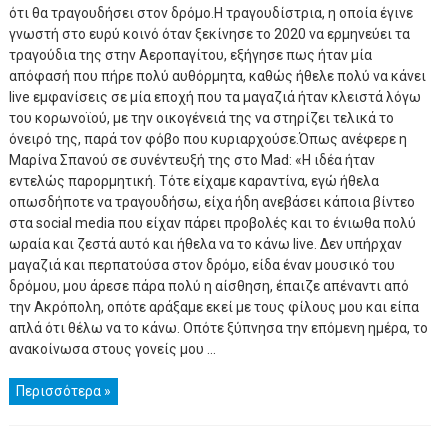
ότι θα τραγουδήσει στον δρόμο.Η τραγουδίστρια, η οποία έγινε
γνωστή στο ευρύ κοινό όταν ξεκίνησε το 2020 να ερμηνεύει τα
τραγούδια της στην Αεροπαγίτου, εξήγησε πως ήταν μία
απόφασή που πήρε πολύ αυθόρμητα, καθώς ήθελε πολύ να κάνει
live εμφανίσεις σε μία εποχή που τα μαγαζιά ήταν κλειστά λόγω
του κορωνοϊού, με την οικογένειά της να στηρίζει τελικά το
όνειρό της, παρά τον φόβο που κυριαρχούσε.Όπως ανέφερε η
Μαρίνα Σπανού σε συνέντευξή της στο Mad: «Η ιδέα ήταν
εντελώς παρορμητική. Τότε είχαμε καραντίνα, εγώ ήθελα
οπωσδήποτε να τραγουδήσω, είχα ήδη ανεβάσει κάποια βίντεο
στα social media που είχαν πάρει προβολές και το ένιωθα πολύ
ωραία και ζεστά αυτό και ήθελα να το κάνω live. Δεν υπήρχαν
μαγαζιά και περπατούσα στον δρόμο, είδα έναν μουσικό του
δρόμου, μου άρεσε πάρα πολύ η αίσθηση, έπαιζε απέναντι από
την Ακρόπολη, οπότε αράξαμε εκεί με τους φίλους μου και είπα
απλά ότι θέλω να το κάνω. Οπότε ξύπνησα την επόμενη ημέρα, το
ανακοίνωσα στους γονείς μου ...
Περισσότερα »