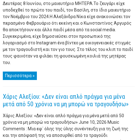
Δευτέρας 8 Ιουνίου, στο μαιευτήριο ΜΗΤΕΡΑ.Το ζευγάρι είχε
υποδεχθεί το πρώτο του παιδί, τον Βασίλη, στο ίδιο μαιευτήριο
τον Νοέμβριο του 2024.Η Αλεξάνδρα Νίκα είχε ανακοινώσει τον
περασμένο Φεβρουάριο ότι εκείνη και ο Κωνσταντίνος Αργυρός
θα αποκτήσουν και άλλο παιδί μέσα από τα social media.
Συγκεκριμένα, είχε δημοσιεύσει στον προσωπικό της
λογαριασμό στο Instagram ένα βίντεο με οικογενειακές στιγμές
με τον τραγουδιστή και τον γιο τους. Στο τέλος του κλιπ το παιδί
τους φαινόταν να φιλάει τη φουσκωμένη κοιλιά της μητέρας
του.
Περισσότερα »
Χάρις Αλεξίου: «Δεν είναι απλό πράγμα για μένα
μετά από 50 χρόνια να μη μπορώ να τραγουδήσω»
Χάρις Αλεξίου: «Δεν είναι απλό πράγμα για μένα μετά από 50
χρόνια να μη μπορώ να τραγουδήσω» June 10, 2026 Music
Comments : Μια εφ΄ όλης της ύλης συνέντευξη για τη ζωή της
και την απόφασή της να αποσυρθεί από το τραγούδι