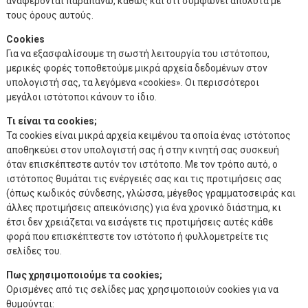
αναφέρονται παραπάνω, καθώς και ότι συμφωνεί απόλυτα με
τους όρους αυτούς.
Cookies
Για να εξασφαλίσουμε τη σωστή λειτουργία του ιστότοπου,
μερικές φορές τοποθετούμε μικρά αρχεία δεδομένων στον
υπολογιστή σας, τα λεγόμενα «cookies». Οι περισσότεροι
μεγάλοι ιστότοποι κάνουν το ίδιο.
Τι είναι τα cookies;
Τα cookies είναι μικρά αρχεία κειμένου τα οποία ένας ιστότοπος
αποθηκεύει στον υπολογιστή σας ή στην κινητή σας συσκευή
όταν επισκέπτεστε αυτόν τον ιστότοπο. Με τον τρόπο αυτό, ο
ιστότοπος θυμάται τις ενέργειές σας και τις προτιμήσεις σας
(όπως κωδικός σύνδεσης, γλώσσα, μέγεθος γραμματοσειράς και
άλλες προτιμήσεις απεικόνισης) για ένα χρονικό διάστημα, κι
έτσι δεν χρειάζεται να εισάγετε τις προτιμήσεις αυτές κάθε
φορά που επισκέπτεστε τον ιστότοπο ή φυλλομετρείτε τις
σελίδες του.
Πως χρησιμοποιούμε τα cookies;
Ορισμένες από τις σελίδες μας χρησιμοποιούν cookies για να
θυμούνται: