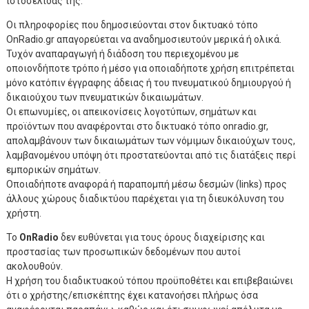
ιστοσελίδας της.
Οι πληροφορίες που δημοσιεύονται στον δικτυακό τόπο
OnRadio.gr απαγορεύεται να αναδημοσιευτούν μερικά ή ολικά.
Τυχόν αναπαραγωγή ή διάδοση του περιεχομένου με
οποιονδήποτε τρόπο ή μέσο για οποιαδήποτε χρήση επιτρέπεται
μόνο κατόπιν έγγραφης άδειας ή του πνευματικού δημιουργού ή
δικαιούχου των πνευματικών δικαιωμάτων.
Οι επωνυμίες, οι απεικονίσεις λογοτύπων, σημάτων και
προϊόντων που αναφέρονται στο δικτυακό τόπο onradio.gr,
απολαμβάνουν των δικαιωμάτων των νόμιμων δικαιούχων τους,
λαμβανομένου υπόψη ότι προστατεύονται από τις διατάξεις περί
εμπορικών σημάτων.
Οποιαδήποτε αναφορά ή παραπομπή μέσω δεσμών (links) προς
άλλους χώρους διαδικτύου παρέχεται για τη διευκόλυνση του
χρήστη.
Το
OnRadio
δεν ευθύνεται για τους όρους διαχείρισης και
προστασίας των προσωπικών δεδομένων που αυτοί
ακολουθούν.
Η χρήση του διαδικτυακού τόπου προϋποθέτει και επιβεβαιώνει
ότι ο χρήστης/επισκέπτης έχει κατανοήσει πλήρως όσα