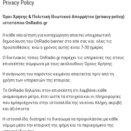
Privacy Policy
Όροι Χρήσης & Πολιτική Ιδιωτικού Απορρήτου (privacy policy)
ιστοτόπου OnRadio.gr
Η κάθε νέα αίτηση για καταχώρηση απαιτεί υποχρεωτική
δημοσίευση του OnRadio banner στο site σας και ολες τις
προϋποθέσεις ενώ ο χρόνος αυτής είναι 7-30 ημέρες.
Ο δικτυακός τόπος OnRadio.gr παρέχει τις υπηρεσίες της στους
επισκέπτες σύμφωνα με τους ακόλουθους Όρους Χρήσης.
Η ανάγνωση του παρόντος κειμένου απαιτείται πρίν από τη
χρήση των υπηρεσιών της εταιρίας.
Το OnRadio δηλώνει στον επισκέπτη ότι λαμβάνει κάθε
αναμενόμενο μέτρο, έτσι ώστε τα στοιχεία και οι πληροφορίες
που εμπεριέχονται στην ιστοσελίδα της να είναι πλήρη, ακριβή
και αξιόπιστα.
Η ιστοσελίδα διατηρεί το δικαίωμα να προφυλάσσει με κάθε
νόμιμο μέσο την εταιρική της φήμη και το περιεχόμενο της