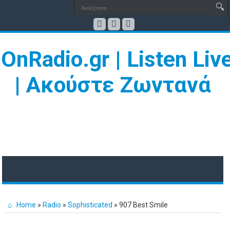
Home
»
Radio
»
Sophisticated
»
907 Best Smile