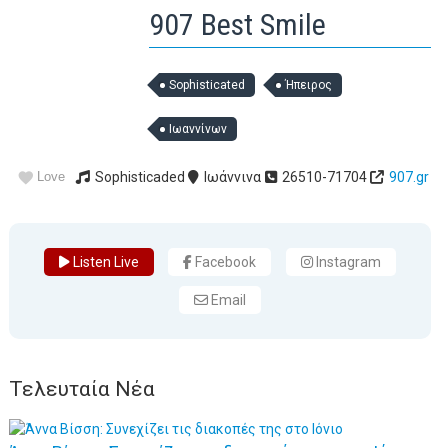
907 Best Smile
Sophisticated
Ήπειρος
Ιωαννίνων
Love
Sophisticaded
Iωάννινα
26510-71704
907.gr
Listen Live
Facebook
Instagram
Email
Τελευταία Νέα