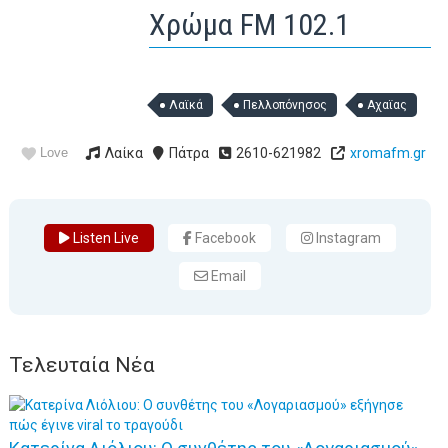
Χρώμα FM 102.1
Λαϊκά
Πελλοπόνησος
Αχαϊας
Love
Λαίκα
Πάτρα
2610-621982
xromafm.gr
Listen Live
Facebook
Instagram
Email
Τελευταία Νέα