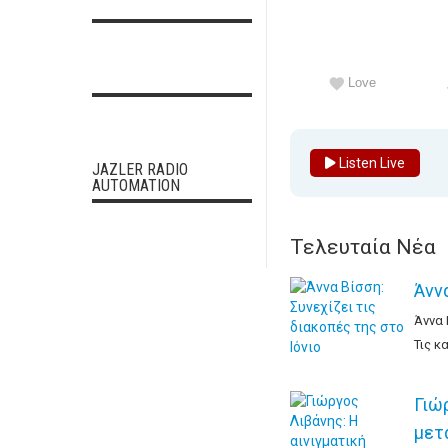
Love
Listen Live
JAZLER RADIO
AUTOMATION
Τελευταία Νέα
Άννα
Άννα 
Τις κ
Γιώ
μετ