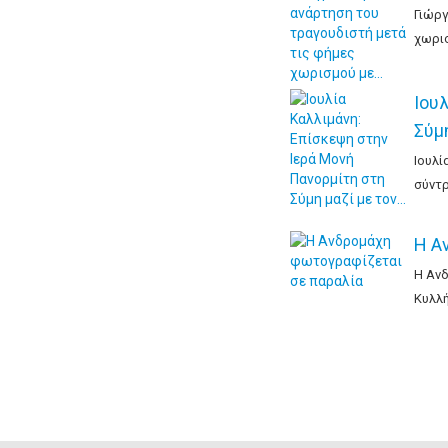
Γιώργ
χωρισ
Ιου
Σύμ
Ιουλί
σύντρ
Η Α
Η Ανδ
Κυλλή