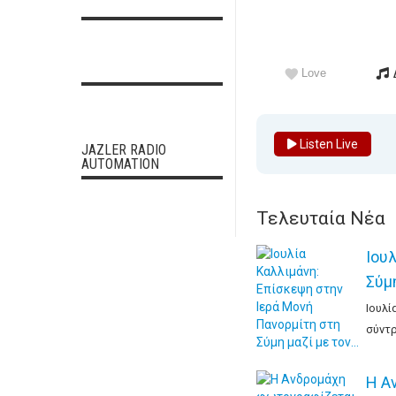
Love
Listen Live
JAZLER RADIO
AUTOMATION
Τελευταία Νέα
Ιου
Σύμ
Ιουλί
σύντρ
Η Α