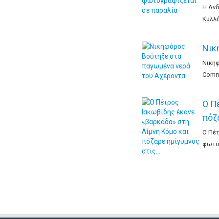
Η Ανδ
Κυλλή
Νικ
Νικηφ
Comme
Ο Π
πόζ
Ο Πέτ
φωτογ