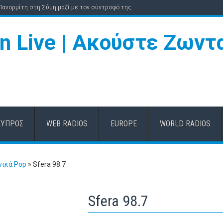
 Πανορμίτη στη Σύμη μαζί με τον σύντροφό της
ΚΎΠΡΟΣ
WEB RADIOS
EUROPE
WORLD RADIOS
νικά Pop
»
Sfera 98.7
Sfera 98.7