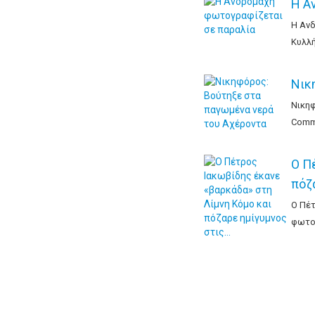
Η Α
Η Ανδ
Κυλλή
Νικ
Νικηφ
Comme
Ο Π
πόζ
Ο Πέτ
φωτογ