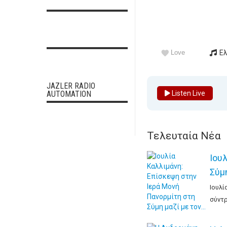
Love
Ε
JAZLER RADIO
Listen Live
AUTOMATION
Τελευταία Νέα
Ιου
Σύμ
Ιουλί
σύντρ