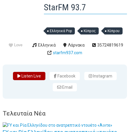
StarFM 93.7
Ελληνικά Pop
Κύπρος
Κύπρου
Love
Ελληνικά
Λάρνακα
35724819619
starfm937.com
Listen Live
Facebook
Instagram
Email
Τελευταία Νέα