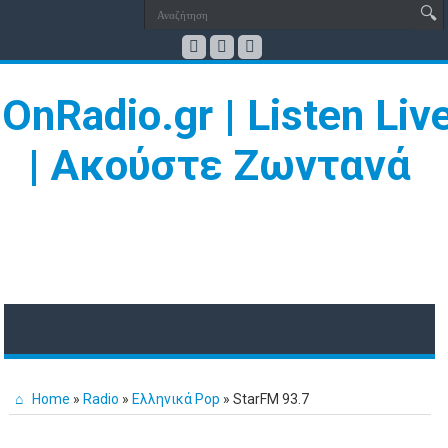
Home
»
Radio
»
Ελληνικά Pop
»
StarFM 93.7