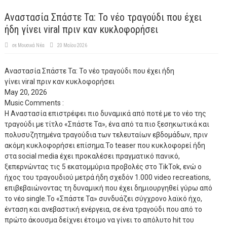
Αναστασία Σπάστε Τα: Το νέο τραγούδι που έχει
ήδη γίνει viral πριν καν κυκλοφορήσει
σε
Μουσικά Νέα
20 Μαΐου 2026
Αναστασία Σπάστε Τα: Το νέο τραγούδι που έχει ήδη
γίνει viral πριν καν κυκλοφορήσει
May 20, 2026
Music
Comments :
Η Αναστασία επιστρέφει πιο δυναμικά από ποτέ με το νέο της
τραγούδι με τίτλο «Σπάστε Τα», ένα από τα πιο ξεσηκωτικά και
πολυσυζητημένα τραγούδια των τελευταίων εβδομάδων, πριν
ακόμη κυκλοφορήσει επίσημα.Το teaser που κυκλοφορεί ήδη
στα social media έχει προκαλέσει πραγματικό πανικό,
ξεπερνώντας τις 5 εκατομμύρια προβολές στο TikTok, ενώ ο
ήχος του τραγουδιού μετρά ήδη σχεδόν 1.000 video recreations,
επιβεβαιώνοντας τη δυναμική που έχει δημιουργηθεί γύρω από
το νέο single.Το «Σπάστε Τα» συνδυάζει σύγχρονο λαϊκό ήχο,
ένταση και ανεβαστική ενέργεια, σε ένα τραγούδι που από το
πρώτο άκουσμα δείχνει έτοιμο να γίνει το απόλυτο hit του