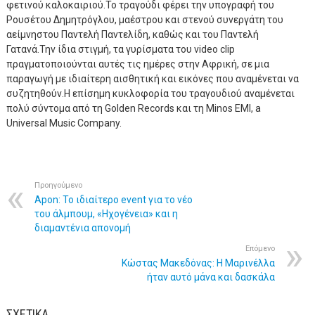
φετινού καλοκαιριού.Το τραγούδι φέρει την υπογραφή του
Ρουσέτου Δημητρόγλου, μαέστρου και στενού συνεργάτη του
αείμνηστου Παντελή Παντελίδη, καθώς και του Παντελή
Γατανά.Την ίδια στιγμή, τα γυρίσματα του video clip
πραγματοποιούνται αυτές τις ημέρες στην Αφρική, σε μια
παραγωγή με ιδιαίτερη αισθητική και εικόνες που αναμένεται να
συζητηθούν.Η επίσημη κυκλοφορία του τραγουδιού αναμένεται
πολύ σύντομα από τη Golden Records και τη Minos EMI, a
Universal Music Company.
Προηγούμενο
Apon: Το ιδιαίτερο event για το νέο
του άλμπουμ, «Ηχογένεια» και η
διαμαντένια απονομή
Επόμενο
Κώστας Μακεδόνας: Η Μαρινέλλα
ήταν αυτό μάνα και δασκάλα
ΣΧΕΤΙΚΆ