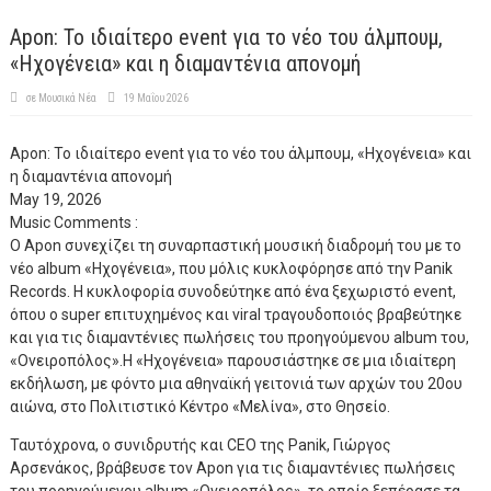
Apon: Το ιδιαίτερο event για το νέο του άλμπουμ,
«Ηχογένεια» και η διαμαντένια απονομή
σε
Μουσικά Νέα
19 Μαΐου 2026
Apon: Το ιδιαίτερο event για το νέο του άλμπουμ, «Ηχογένεια» και
η διαμαντένια απονομή
May 19, 2026
Music
Comments :
O Apon συνεχίζει τη συναρπαστική μουσική διαδρομή του με το
νέο album «Ηχογένεια», που μόλις κυκλοφόρησε από την Panik
Records. Η κυκλοφορία συνοδεύτηκε από ένα ξεχωριστό event,
όπου ο super επιτυχημένος και viral τραγουδοποιός βραβεύτηκε
και για τις διαμαντένιες πωλήσεις του προηγούμενου album του,
«Ονειροπόλος».Η «Ηχογένεια» παρουσιάστηκε σε μια ιδιαίτερη
εκδήλωση, με φόντο μια αθηναϊκή γειτονιά των αρχών του 20ου
αιώνα, στο Πολιτιστικό Κέντρο «Μελίνα», στο Θησείο.
Ταυτόχρονα, ο συνιδρυτής και CEO της Panik, Γιώργος
Αρσενάκος, βράβευσε τον Αpon για τις διαμαντένιες πωλήσεις