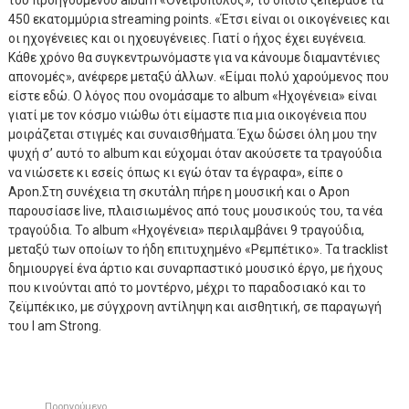
του προηγούμενου album «Ονειροπόλος», το οποίο ξεπέρασε τα
450 εκατομμύρια streaming points. «Έτσι είναι οι οικογένειες και
οι ηχογένειες και οι ηχοευγένειες. Γιατί ο ήχος έχει ευγένεια.
Κάθε χρόνο θα συγκεντρωνόμαστε για να κάνουμε διαμαντένιες
απονομές», ανέφερε μεταξύ άλλων. «Είμαι πολύ χαρούμενος που
είστε εδώ. Ο λόγος που ονομάσαμε το album «Ηχογένεια» είναι
γιατί με τον κόσμο νιώθω ότι είμαστε πια μια οικογένεια που
μοιράζεται στιγμές και συναισθήματα. Έχω δώσει όλη μου την
ψυχή σ’ αυτό το album και εύχομαι όταν ακούσετε τα τραγούδια
να νιώσετε κι εσείς όπως κι εγώ όταν τα έγραφα», είπε ο
Apon.Στη συνέχεια τη σκυτάλη πήρε η μουσική και ο Apon
παρουσίασε live, πλαισιωμένος από τους μουσικούς του, τα νέα
τραγούδια. Το album «Ηχογένεια» περιλαμβάνει 9 τραγούδια,
μεταξύ των οποίων το ήδη επιτυχημένο «Ρεμπέτικο». Τα tracklist
δημιουργεί ένα άρτιο και συναρπαστικό μουσικό έργο, με ήχους
που κινούνται από το μοντέρνο, μέχρι το παραδοσιακό και το
ζεϊμπέκικο, με σύγχρονη αντίληψη και αισθητική, σε παραγωγή
του I am Strong.
Προηγούμενο