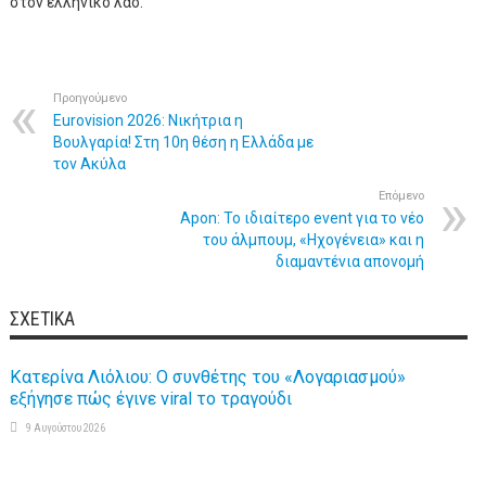
στον ελληνικό λαό.
Προηγούμενο
Eurovision 2026: Νικήτρια η
Βουλγαρία! Στη 10η θέση η Ελλάδα με
τον Ακύλα
Επόμενο
Apon: Το ιδιαίτερο event για το νέο
του άλμπουμ, «Ηχογένεια» και η
διαμαντένια απονομή
ΣΧΕΤΙΚΆ
Κατερίνα Λιόλιου: Ο συνθέτης του «Λογαριασμού»
εξήγησε πώς έγινε viral το τραγούδι
9 Αυγούστου 2026