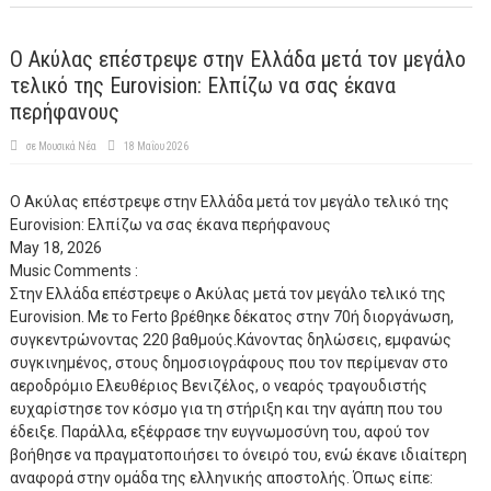
Ο Ακύλας επέστρεψε στην Ελλάδα μετά τον μεγάλο
τελικό της Eurovision: Ελπίζω να σας έκανα
περήφανους
σε
Μουσικά Νέα
18 Μαΐου 2026
Ο Ακύλας επέστρεψε στην Ελλάδα μετά τον μεγάλο τελικό της
Eurovision: Ελπίζω να σας έκανα περήφανους
May 18, 2026
Music
Comments :
Στην Ελλάδα επέστρεψε ο Ακύλας μετά τον μεγάλο τελικό της
Eurovision. Με το Ferto βρέθηκε δέκατος στην 70ή διοργάνωση,
συγκεντρώνοντας 220 βαθμούς.Κάνοντας δηλώσεις, εμφανώς
συγκινημένος, στους δημοσιογράφους που τον περίμεναν στο
αεροδρόμιο Ελευθέριος Βενιζέλος, ο νεαρός τραγουδιστής
ευχαρίστησε τον κόσμο για τη στήριξη και την αγάπη που του
έδειξε. Παράλλα, εξέφρασε την ευγνωμοσύνη του, αφού τον
βοήθησε να πραγματοποιήσει το όνειρό του, ενώ έκανε ιδιαίτερη
αναφορά στην ομάδα της ελληνικής αποστολής. Όπως είπε: