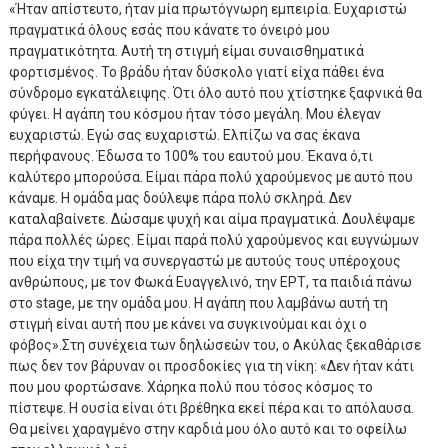
«Ήταν απίστευτο, ήταν μία πρωτόγνωρη εμπειρία. Ευχαριστώ
πραγματικά όλους εσάς που κάνατε το όνειρό μου
πραγματικότητα. Αυτή τη στιγμή είμαι συναισθηματικά
φορτισμένος. Το βράδυ ήταν δύσκολο γιατί είχα πάθει ένα
σύνδρομο εγκατάλειψης. Ότι όλο αυτό που χτίστηκε ξαφνικά θα
φύγει. Η αγάπη του κόσμου ήταν τόσο μεγάλη. Μου έλεγαν
ευχαριστώ. Εγώ σας ευχαριστώ. Ελπίζω να σας έκανα
περήφανους. Έδωσα το 100% του εαυτού μου. Έκανα ό,τι
καλύτερο μπορούσα. Είμαι πάρα πολύ χαρούμενος με αυτό που
κάναμε. Η ομάδα μας δούλεψε πάρα πολύ σκληρά. Δεν
καταλαβαίνετε. Δώσαμε ψυχή και αίμα πραγματικά. Δουλέψαμε
πάρα πολλές ώρες. Είμαι παρά πολύ χαρούμενος και ευγνώμων
που είχα την τιμή να συνεργαστώ με αυτούς τους υπέροχους
ανθρώπους, με τον Φωκά Ευαγγελινό, την ΕΡΤ, τα παιδιά πάνω
στο stage, με την ομάδα μου. Η αγάπη που λαμβάνω αυτή τη
στιγμή είναι αυτή που με κάνει να συγκινούμαι και όχι ο
φόβος».Στη συνέχεια των δηλώσεών του, ο Ακύλας ξεκαθάρισε
πως δεν τον βάρυναν οι προσδοκίες για τη νίκη: «Δεν ήταν κάτι
που μου φορτώσανε. Χάρηκα πολύ που τόσος κόσμος το
πίστεψε. Η ουσία είναι ότι βρέθηκα εκεί πέρα και το απόλαυσα.
Θα μείνει χαραγμένο στην καρδιά μου όλο αυτό και το οφείλω