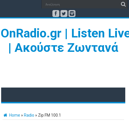
Home
»
Radio
»
Zip FM 100.1